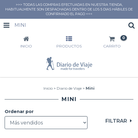
>>> TODAS LAS COMPRAS EFECTUADAS EN NUESTRA TIENDA,
HABITUALMENTE SON DESPACHADAS DENTRO DE LOS 5 DIAS HÁBILES DE
CONFIRMADO EL PAGO <<<
MINI
0
INICIO
PRODUCTOS
CARRITO
Inicio
>
Diario de Viaje
>
Mini
MINI
Ordenar por
FILTRAR