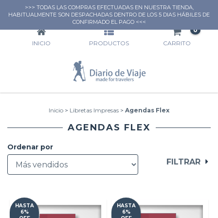
>>> TODAS LAS COMPRAS EFECTUADAS EN NUESTRA TIENDA,
AGENDAS FLEX
HABITUALMENTE SON DESPACHADAS DENTRO DE LOS 5 DIAS HÁBILES DE
CONFIRMADO EL PAGO <<<
0
INICIO
PRODUCTOS
CARRITO
Inicio
>
Libretas Impresas
>
Agendas Flex
AGENDAS FLEX
Ordenar por
FILTRAR
HASTA
HASTA
6%
6%