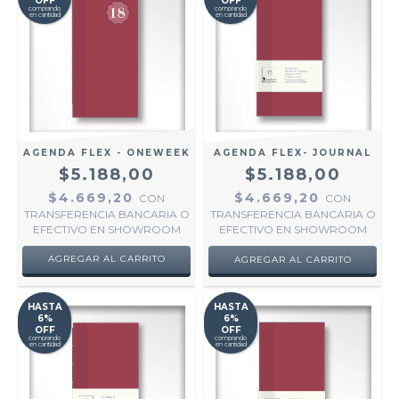
OFF
OFF
comprando
comprando
en cantidad
en cantidad
NUEVO DISEÑO
AGENDA FLEX - ONEWEEK
AGENDA FLEX- JOURNAL
$5.188,00
$5.188,00
$4.669,20
$4.669,20
CON
CON
TRANSFERENCIA BANCARIA O
TRANSFERENCIA BANCARIA O
EFECTIVO EN SHOWROOM
EFECTIVO EN SHOWROOM
AGREGAR AL CARRITO
HASTA
HASTA
6%
6%
OFF
OFF
comprando
comprando
en cantidad
en cantidad