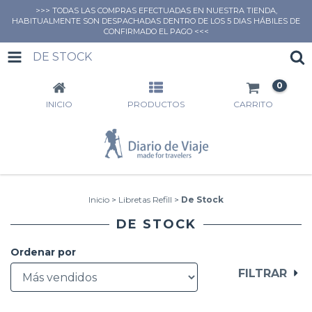
>>> TODAS LAS COMPRAS EFECTUADAS EN NUESTRA TIENDA,
HABITUALMENTE SON DESPACHADAS DENTRO DE LOS 5 DIAS HÁBILES DE
CONFIRMADO EL PAGO <<<
DE STOCK
0
INICIO
PRODUCTOS
CARRITO
Inicio
>
Libretas Refill
>
De Stock
DE STOCK
Ordenar por
FILTRAR