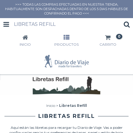
>>> TODAS LAS COMPRAS EFECTUADAS EN NUESTRA TIENDA,
HABITUALMENTE SON DESPACHADAS DENTRO DE LOS 5 DIAS HÁBILES DE
CONFIRMADO EL PAGO <<<
LIBRETAS REFILL
0
INICIO
PRODUCTOS
CARRITO
Inicio
>
Libretas Refill
LIBRETAS REFILL
Aquí están las libretas para recargar tu Diario de Viaje. Vas a poder
configurarlas según tus preferencias de tapas, papel y estilo de hoja.