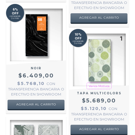
TRANSFERENCIA BANCARIA O
EFECTIVO EN SHOWROOM
6%
OFF
comprando
AGREGAR AL CARRITO
2 o más
10%
OFF
comprando
3 o más
NOIR
$6.409,00
$5.768,10
CON
Varios Motivos
TRANSFERENCIA BANCARIA O
TAPA MULTICOLORS
EFECTIVO EN SHOWROOM
$5.689,00
$5.120,10
CON
TRANSFERENCIA BANCARIA O
EFECTIVO EN SHOWROOM
AGREGAR AL CARRITO