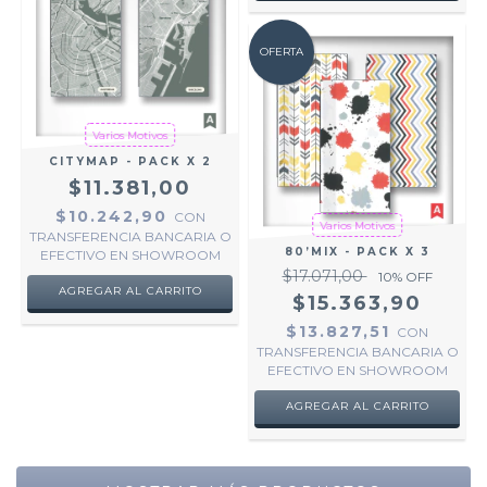
OFERTA
Varios Motivos
CITYMAP - PACK X 2
$11.381,00
$10.242,90
CON
Varios Motivos
TRANSFERENCIA BANCARIA O
80’MIX - PACK X 3
EFECTIVO EN SHOWROOM
$17.071,00
10
% OFF
AGREGAR AL CARRITO
$15.363,90
$13.827,51
CON
TRANSFERENCIA BANCARIA O
EFECTIVO EN SHOWROOM
AGREGAR AL CARRITO