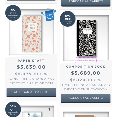
AGREGAR AL CARRITO
6%
OFF
10%
comprando
2 o más
OFF
comprando
3 o más
Varios Motivos
PAPER KRAFT
$5.639,00
COMPOSITION BOOK
$5.689,00
$5.075,10
CON
TRANSFERENCIA BANCARIA O
$5.120,10
CON
EFECTIVO EN SHOWROOM
TRANSFERENCIA BANCARIA O
EFECTIVO EN SHOWROOM
AGREGAR AL CARRITO
10%
OFF
comprando
3 o más