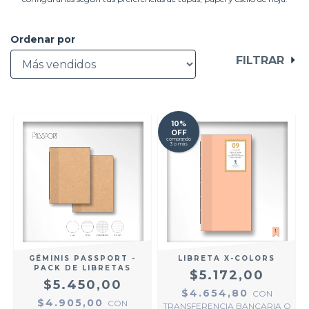
Ordenar por
FILTRAR
10%
OFF
comprando
3 o más
GÉMINIS PASSPORT -
LIBRETA X-COLORS
PACK DE LIBRETAS
$5.172,00
$5.450,00
$4.654,80
CON
$4.905,00
CON
TRANSFERENCIA BANCARIA O