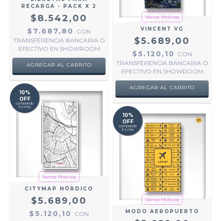
RECARGA - PACK X 2
$8.542,00
Varios Motivos
VINCENT VG
$7.687,80
CON
$5.689,00
TRANSFERENCIA BANCARIA O
EFECTIVO EN SHOWROOM
$5.120,10
CON
TRANSFERENCIA BANCARIA O
AGREGAR AL CARRITO
EFECTIVO EN SHOWROOM
AGREGAR AL CARRITO
10%
OFF
comprando
3 o más
10%
OFF
comprando
3 o más
Varios Motivos
CITYMAP NÓRDICO
$5.689,00
Varios Motivos
MODO AEROPUERTO
$5.120,10
CON