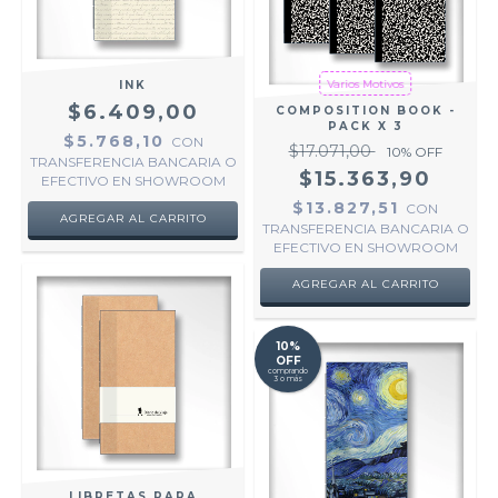
Varios Motivos
INK
$6.409,00
COMPOSITION BOOK -
PACK X 3
$5.768,10
CON
$17.071,00
10
% OFF
TRANSFERENCIA BANCARIA O
$15.363,90
EFECTIVO EN SHOWROOM
$13.827,51
CON
TRANSFERENCIA BANCARIA O
EFECTIVO EN SHOWROOM
AGREGAR AL CARRITO
10%
OFF
comprando
3 o más
LIBRETAS PARA