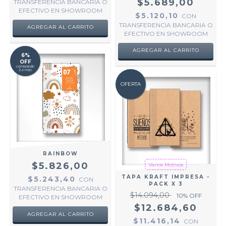
$5.689,00
TRANSFERENCIA BANCARIA O
EFECTIVO EN SHOWROOM
$5.120,10
CON
TRANSFERENCIA BANCARIA O
AGREGAR AL CARRITO
EFECTIVO EN SHOWROOM
AGREGAR AL CARRITO
6%
OFF
comprando
2 o más
OFERTA
RAINBOW
$5.826,00
Varios Motivos
TAPA KRAFT IMPRESA -
$5.243,40
CON
PACK X 3
TRANSFERENCIA BANCARIA O
$14.094,00
10
% OFF
EFECTIVO EN SHOWROOM
$12.684,60
$11.416,14
CON