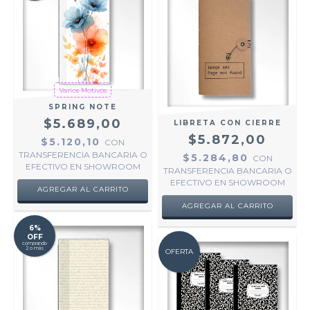
Varios Motivos
SPRING NOTE
$5.689,00
LIBRETA CON CIERRE
$5.872,00
$5.120,10
CON
TRANSFERENCIA BANCARIA O
$5.284,80
CON
EFECTIVO EN SHOWROOM
TRANSFERENCIA BANCARIA O
EFECTIVO EN SHOWROOM
AGREGAR AL CARRITO
6%
OFF
comprando
2 o más
OFERTA